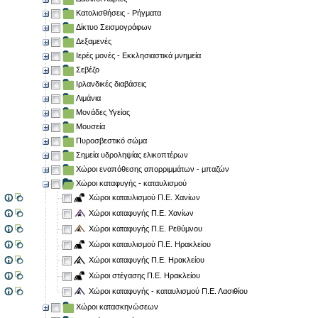
Κατολισθήσεις - Ρήγματα
Δίκτυο Σεισμογράφων
Δεξαμενές
Ιερές μονές - Εκκλησιαστικά μνημεία
Σεβέζο
Ιρλανδικές διαβάσεις
Λιμάνια
Μονάδες Υγείας
Μουσεία
Πυροσβεστικό σώμα
Σημεία υδροληψίας ελικοπτέρων
Χώροι εναπόθεσης απορριμμάτων - μπαζών
Χώροι καταφυγής - καταυλισμού
Χώροι καταυλισμού Π.Ε. Χανίων
Χώροι καταφυγής Π.Ε. Χανίων
Χώροι καταφυγής Π.Ε. Ρεθύμνου
Χώροι καταυλισμού Π.Ε. Ηρακλείου
Χώροι καταφυγής Π.Ε. Ηρακλείου
Χώροι στέγασης Π.Ε. Ηρακλείου
Χώροι καταφυγής - καταυλισμού Π.Ε. Λασιθίου
Χώροι κατασκηνώσεων