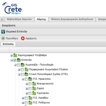
Βιβλιοθήκη Χαρτών
Χάρτης
Θέαση Δορυφορικών Δεδομένων
Διαχρ
Διαχείριση
Θεματικά Επίπεδα
Προσθήκη
Αφαίρεση
Επίπεδα
Χαρτογραφικά Υπόβαθρα
Επίπεδα
Χωροταξία - Πολεοδομία
Περιφερειακό Χωροταξικό Πλαίσιο
Γενικό Πολεοδομικό Σχέδιο (ΓΠΣ)
Π.Ε. Ηρακλείου
Αλικαρνασσού
Ζαρού
Τυμπακίου
Π.Ε. Λασιθίου
Π.Ε. Ρεθύμνου