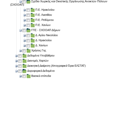
Σχέδιο Χωρικής και Οικιστικής Οργάνωσης Ανοικτών Πόλεων
(ΣΧΟΟΑΠ)
Π.Ε. Ηρακλείου
Π.Ε. Λασιθίου
Π.Ε. Ρεθύμνου
Π.Ε. Χανίων
ΓΠΣ - ΣΧΟΟΑΠ Δήμων
Δ. Αγίου Νικολάου
Δ. Ηρακλείου
Δ. Χανίων
Χρήσεις Γης
Δεδομένα Υποβάθρου
Διανομές Χαρτών
Διοικητική Διαίρεση (Απογραφικά Όρια ΕΛΣΤΑΤ)
Δορυφορικά Δεδομένα
Βασικά επίπεδα